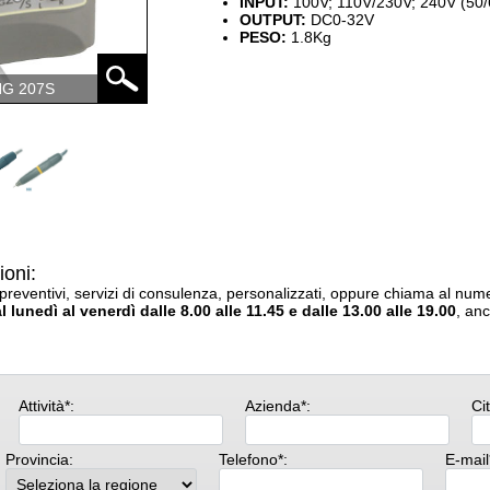
INPUT:
100V; 110V/230V; 240V (50
OUTPUT:
DC0-32V
PESO:
1.8Kg
NG 207S
ioni:
 preventivi, servizi di consulenza, personalizzati, oppure chiama al num
l lunedì al venerdì dalle 8.00 alle 11.45 e dalle 13.00 alle 19.00
, anc
Attività*:
Azienda*:
Cit
Provincia:
Telefono*:
E-mail