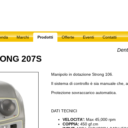
enda
Marchi
Prodotti
Offerte
Eventi
Contatti
Orafo
Estetica
Dent
Agitatori grafite e ceramica
Lampade da banco
RONG 207S
Crogioli ceramici
Micromotori
Crogioli per forni a induzione
Stampante per unghie
Crogioli per forni elettrici
Forni elettrici
Manipolo in dotazione Strong 106.
Lampade da banco
Il sistema di controllo è sia manuale che,
Macchine per marcatura
Micromotori
Protezione sovraccarico automatica.
DATI TECNICI
VELOCITA':
Max 45,000 rpm
COPPIA:
450 gf.cm